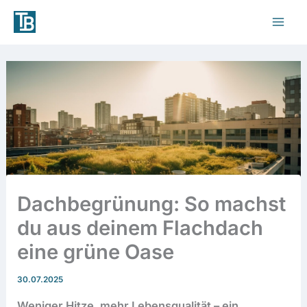
Zum
Inhalt
springen
Dachbegrünung: So machst
du aus deinem Flachdach
eine grüne Oase
30.07.2025
Weniger Hitze, mehr Lebensqualität – ein