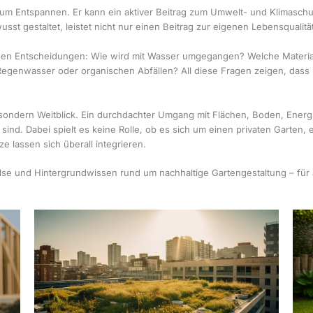
 zum Entspannen. Er kann ein aktiver Beitrag zum Umwelt- und Klimasch
st gestaltet, leistet nicht nur einen Beitrag zur eigenen Lebensqualitä
leinen Entscheidungen: Wie wird mit Wasser umgegangen? Welche Materia
Regenwasser oder organischen Abfällen? All diese Fragen zeigen, dass 
t, sondern Weitblick. Ein durchdachter Umgang mit Flächen, Boden, Ene
 sind. Dabei spielt es keine Rolle, ob es sich um einen privaten Garten
e lassen sich überall integrieren.
e und Hintergrundwissen rund um nachhaltige Gartengestaltung – für a