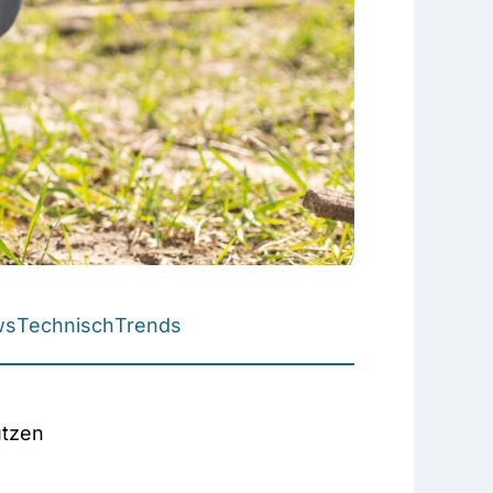
ws
Technisch
Trends
utzen