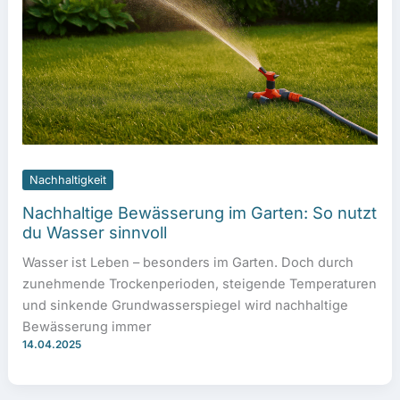
Nachhaltigkeit
Nachhaltige Bewässerung im Garten: So nutzt
du Wasser sinnvoll
Wasser ist Leben – besonders im Garten. Doch durch
zunehmende Trockenperioden, steigende Temperaturen
und sinkende Grundwasserspiegel wird nachhaltige
Bewässerung immer
14.04.2025